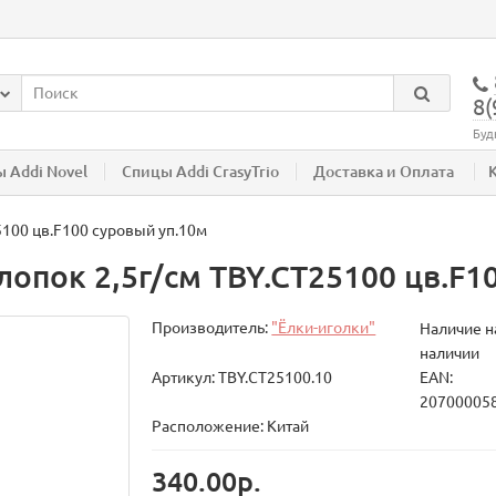
8(
Буд
 Addi Novel
Спицы Addi CrasyTrio
Доставка и Оплата
5100 цв.F100 суровый уп.10м
лопок 2,5г/см TBY.CT25100 цв.F1
Производитель:
"Ёлки-иголки"
Наличие на
наличии
Артикул: TBY.CT25100.10
EAN:
20700005
Расположение: Китай
340.00р.