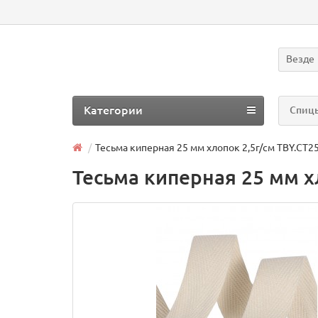
Везде
Категории
Спицы
Тесьма киперная 25 мм хлопок 2,5г/см TBY.CT2
Тесьма киперная 25 мм х