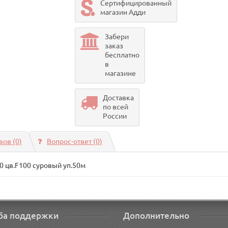
Сертифицированный
магазин Адди
Забери
заказ
бесплатно
в
магазине
Доставка
по всей
России
ов (0)
Вопрос-ответ
(0)
00 цв.F100 суровый уп.50м
ба поддержки
Дополнительно