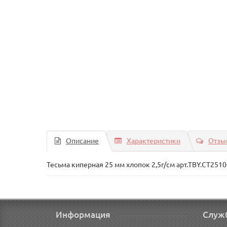
Описание
Характеристики
Отзыв
Тесьма киперная 25 мм хлопок 2,5г/см арт.TBY.CT251
Информация
Служ