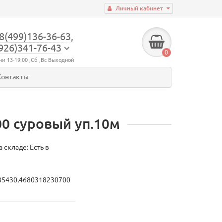
Личный кабинет
8(499)136-36-63,
926)341-76-43
0
ни 13-19:00 ,Сб ,Вс Выходной
Контакты
00 суровый уп.10м
 складе: Есть в
85430,4680318230700