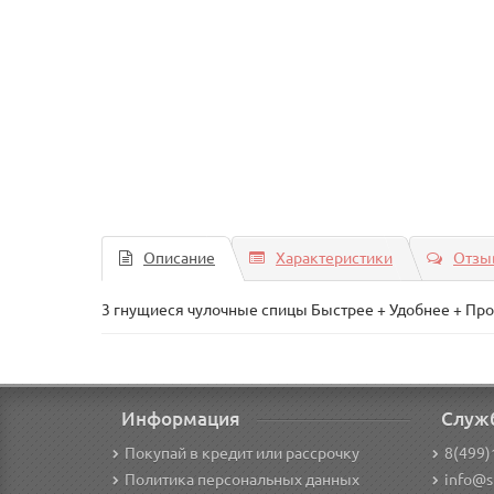
Описание
Характеристики
Отзыв
3 гнущиеся чулочные спицы Быстрее + Удобнее + Пр
Информация
Служ
Покупай в кредит или рассрочку
8(499)
Политика персональных данных
info@s