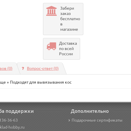
Забери
заказ
бесплатно
в
магазине
Доставка
по всей
России
ов (0)
Вопрос-ответ
(0)
още + Подходят для вывязывания кос
ба поддержки
Дополнительно
136-36-63
Подарочные сертификаты
klad-hobby.ru