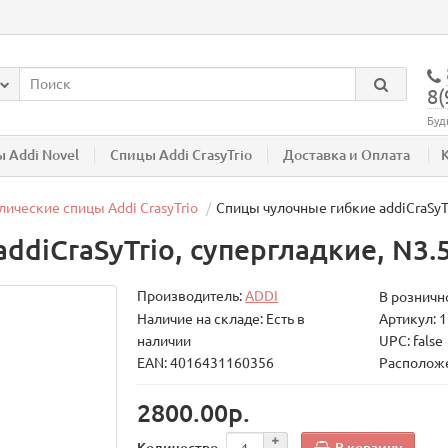
8(
Буд
 Addi Novel
Спицы Addi CrasyTrio
Доставка и Оплата
ические спицы Addi CrasyTrio
Спицы чулочные гибкие addiCraSyTri
diCraSyTrio, супергладкие, N3.5
Производитель:
ADDI
В розничн
Наличие на складе: Есть в
Артикул: 1
наличии
UPC: false
EAN: 4016431160356
Расположе
2800.00р.
В корзину
Количество