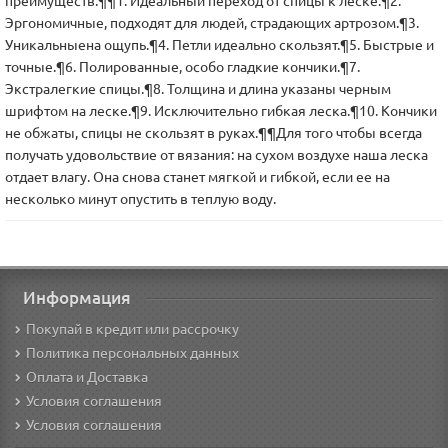
преимуществ:¶¶1. Идеальный переход от спицы к леске.¶2.
Эргономичные, подходят для людей, страдающих артрозом.¶3.
Уникальныена ощупь.¶4. Петли идеально скользят.¶5. Быстрые и
точные.¶6. Полированные, особо гладкие кончики.¶7.
Экстралегкие спицы.¶8. Толщина и длина указаны черным
шрифтом на леске.¶9. Исключительно гибкая леска.¶10. Кончики
не обжаты, спицы не скользят в руках.¶¶Для того чтобы всегда
получать удовольствие от вязания: на сухом воздухе наша леска
отдает влагу. Она снова станет мягкой и гибкой, если ее на
несколько минут опустить в теплую воду.
Информация
Покупай в кредит или рассрочку
Политика персональных данных
Оплата и Доставка
Условия соглашения
Условия соглашения