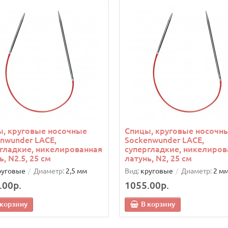
, круговые носочные
Спицы, круговые носочн
nwunder LACE,
Sockenwunder LACE,
гладкие, никелированная
супергладкие, никелиров
ь, N2.5, 25 см
латунь, N2, 25 см
руговые
Диаметр:
2,5 мм
Вид:
круговые
Диаметр:
2 м
.00р.
1055.00р.
 корзину
В корзину