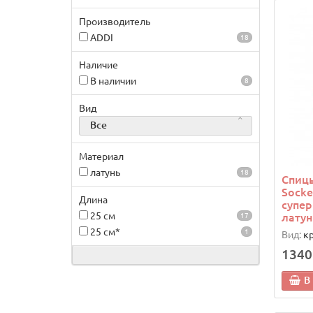
Производитель
ADDI
18
Наличие
В наличии
8
Вид
Все
Материал
латунь
18
Спицы
Socke
Длина
супер
25 см
латун
17
25 см*
1
Вид:
к
1340
В