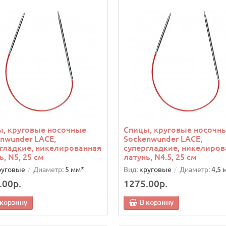
, круговые носочные
Спицы, круговые носочн
nwunder LACE,
Sockenwunder LACE,
гладкие, никелированная
супергладкие, никелиров
ь, N5, 25 см
латунь, N4.5, 25 см
руговые
Диаметр:
5 мм*
Вид:
круговые
Диаметр:
4,5 
.00р.
1275.00р.
 корзину
В корзину