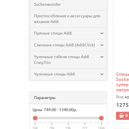
Sockenwunder
Приспособления и аксессуары для
вязания Addi
Прямые спицы Addi
Съемные спицы Addi (AddiClick)
Чулочные гибкие спицы Addi
CrasyTrio
Спицы
Чулочные спицы Addi
Socke
супер
латун
Вид:
к
Параметры
1275
Цена
749.00
-
1340.00
р.
В
749
750
756
777
1340