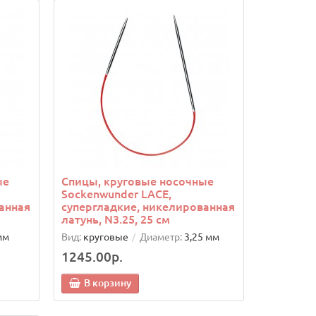
ые
Спицы, круговые носочные
Sockenwunder LACE,
анная
супергладкие, никелированная
латунь, N3.25, 25 см
мм
Вид:
круговые
Диаметр:
3,25 мм
1245.00р.
В корзину