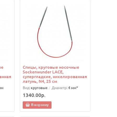
ые
Спицы, круговые носочные
Sockenwunder LACE,
анная
супергладкие, никелированная
латунь, N4, 25 см
мм
Вид:
круговые
Диаметр:
4 мм*
1340.00р.
В корзину