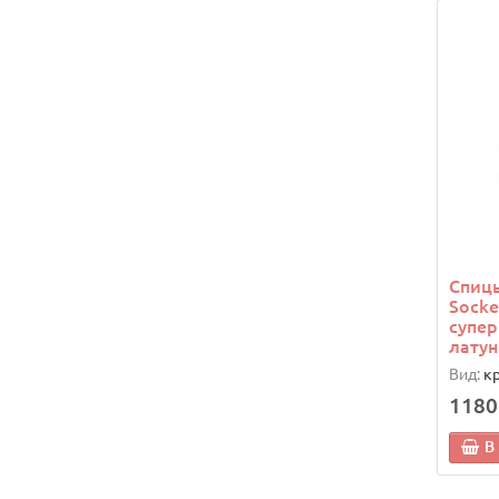
Спицы
Socke
супер
латун
Вид:
к
1180
В