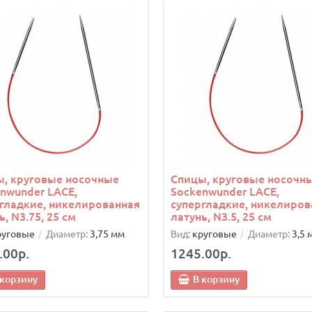
, круговые носочные
Спицы, круговые носочн
nwunder LACE,
Sockenwunder LACE,
гладкие, никелированная
супергладкие, никелиров
ь, N3.75, 25 см
латунь, N3.5, 25 см
руговые
Диаметр:
3,75 мм
Вид:
круговые
Диаметр:
3,5 
.00р.
1245.00р.
 корзину
В корзину