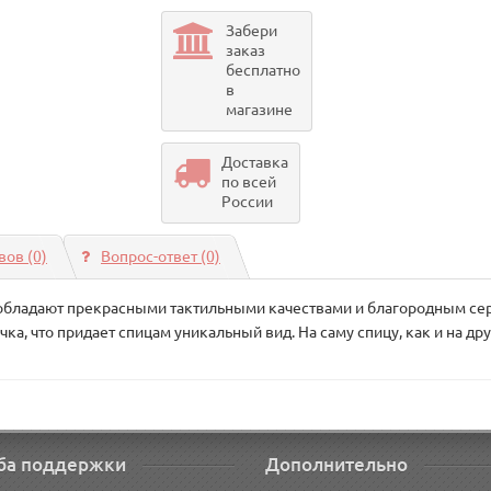
Забери
заказ
бесплатно
в
магазине
Доставка
по всей
России
ов (0)
Вопрос-ответ
(0)
обладают прекрасными тактильными качествами и благородным сер
ка, что придает спицам уникальный вид. На саму спицу, как и на др
ба поддержки
Дополнительно