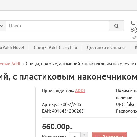
8(
Буд
 Addi Novel
Спицы Addi CrasyTrio
Доставка и Оплата
евые Addi
Спицы, прямые, алюминий, с пластиковым наконечником
, с пластиковым наконечником, 
Производитель:
ADDI
Наличие на
наличии
Артикул: 200-7/2-35
UPC: false
EAN: 4016431200205
Расположе
660.00р.
В корзину
Количество