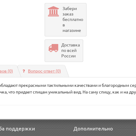
Забери
заказ
бесплатно
в
магазине
Доставка
по всей
России
ов (0)
Вопрос-ответ
(0)
обладают прекрасными тактильными качествами и благородным сер
ка, что придает спицам уникальный вид. На саму спицу, как и на др
ба поддержки
Дополнительно