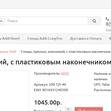
8(
Буд
 Addi Novel
Спицы Addi CrasyTrio
Доставка и Оплата
евые Addi
Спицы, прямые, алюминий, с пластиковым наконечником
, с пластиковым наконечником, 
Производитель:
ADDI
Наличие на
наличии
Артикул: 200-7/5-40
UPC: false
EAN: 4016431240508
Расположе
1045.00р.
В корзину
Количество