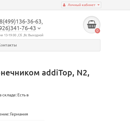
Личный кабинет
8(499)136-36-63,
926)341-76-43
0
ни 13-19:00 ,Сб ,Вс Выходной
Контакты
нечником addiTop, N2,
 складе: Есть в
ние: Германия