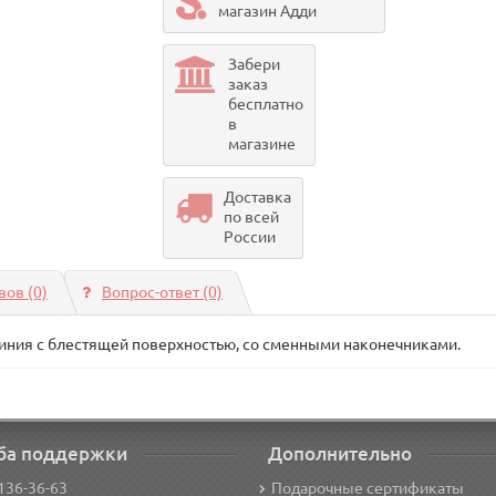
магазин Адди
Забери
заказ
бесплатно
в
магазине
Доставка
по всей
России
ов (0)
Вопрос-ответ
(0)
иния с блестящей поверхностью, со сменными наконечниками.
ба поддержки
Дополнительно
136-36-63
Подарочные сертификаты