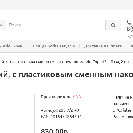
8(
Буд
 Addi Novel
Спицы Addi CrasyTrio
Доставка и Оплата
й, с пластиковым сменным наконечником addiTop, N2, 40 см, 2 шт
й, с пластиковым сменным нако
Производитель:
ADDI
Наличие на
наличии
Артикул: 206-7/2-40
UPC: false
EAN: 4016431264207
Расположе
830.00р.