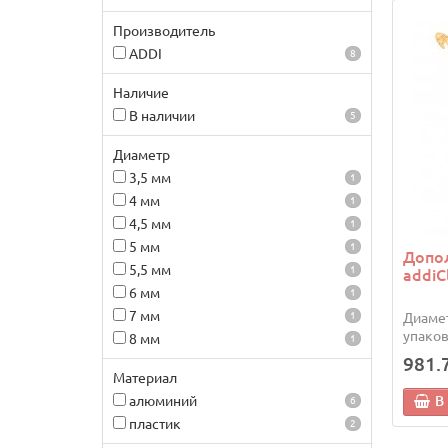
Производитель
ADDI
8
Наличие
В наличии
5
Диаметр
3,5 мм
1
4 мм
1
4,5 мм
1
5 мм
1
Допо
5,5 мм
1
addiC
6 мм
1
7 мм
1
Диамет
упаков
8 мм
1
981.
Материал
алюминий
В
6
пластик
2