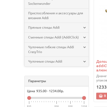
Sockenwunder
Приспособления и аксессуары для
вязания Addi
Прямые спицы Addi
Съемные спицы Addi (AddiClick)
Чулочные гибкие спицы Addi
CrasyTrio
Допо
Чулочные спицы Addi
addiC
алюм
Диамет
упаков
Параметры
1233
Цена
935.00
-
1234.00
р.
В
935
936
939
1234