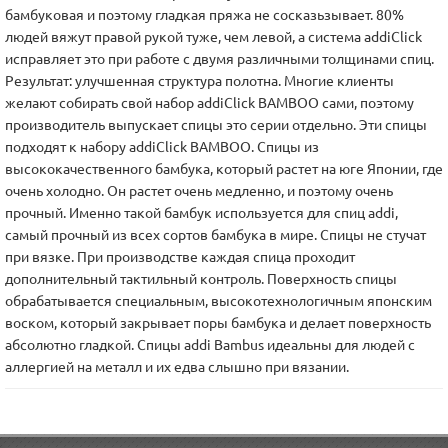
бамбуковая и поэтому гладкая пряжа не сосказьзывает. 80%
людей вяжут правой рукой туже, чем левой, а система addiClick
исправляет это при работе с двумя различными толщинами спиц.
Результат: улучшенная структура полотна. Многие клиенты
желают собирать свой набор addiClick BAMBOO сами, поэтому
производитель выпускает спицы это серии отдельно. Эти спицы
подходят к набору addiClick BAMBOO. Спицы из
высококачественного бамбука, который растет на юге Японии, где
очень холодно. Он растет очень медленно, и поэтому очень
прочный. Именно такой бамбук используется для спиц addi,
самый прочный из всех сортов бамбука в мире. Спицы не стучат
при вязке. При производстве каждая спица проходит
дополнительный тактильный контроль. Поверхность спицы
обрабатывается специальным, высокотехнологичным японским
воском, который закрывает поры бамбука и делает поверхность
абсолютно гладкой. Спицы addi Bambus идеальны для людей с
аллергией на металл и их едва слышно при вязании.