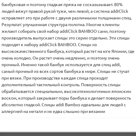
бамбуковая и поэтому гладкая пряжа не сосказьзывает. 80%
людей вяжут правой рукой туже, чем левой, а система addiClick
исправляет это при работе с двумя различными толщинами спиц.
Результат: улучшенная структура полотна. Многие клиенты
желают собирать свой набор addiClick BAMBOO сами, поэтому
производитель выпускает спицы это серии отдельно. Эти спицы
подходят к набору addiClick BAMBOO. Спицы из
высококачественного бамбука, который растет на юге Японии, где
очень холодно. Он растет очень медленно, и поэтому очень
прочный. Именно такой бамбук используется для спиц addi,
самый прочный из всех сортов бамбука в мире. Спицы не стучат
при вязке. При производстве каждая спица проходит
дополнительный тактильный контроль. Поверхность спицы
обрабатывается специальным, высокотехнологичным японским
воском, который закрывает поры бамбука и делает поверхность
абсолютно гладкой. Спицы addi Bambus идеальны для людей с
аллергией на металл и их едва слышно при вязании